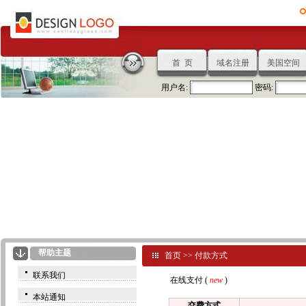
首 页
域名注册
美国空间
用户名:
密码:
帮助主题
首页
>>
付款方式
联系我们
在线支付 (
new
)
本站通知
交费方式