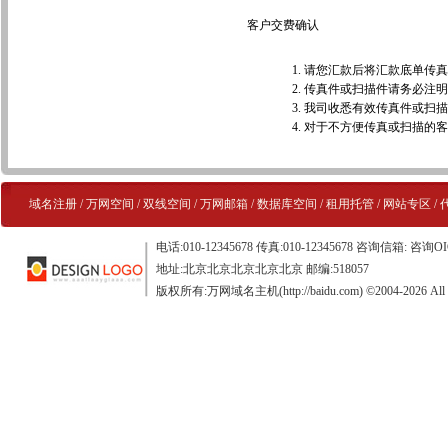
客户交费确认
请您汇款后将汇款底单传真到0
传真件或扫描件请务必注明
我司收悉有效传真件或扫描
对于不方便传真或扫描的客
域名注册
/
万网空间
/
双线空间
/
万网邮箱
/
数据库空间
/
租用托管
/
网站专区
/
电话:010-12345678 传真:010-12345678 咨询信箱: 咨询OI
地址:北京北京北京北京北京 邮编:518057
版权所有:万网域名主机(http://baidu.com) ©2004-2026 All Ri