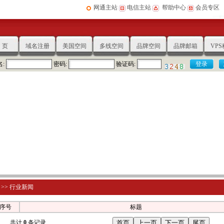
网通主站
电信主站
帮助中心
会员专区
 页
域名注册
美国空间
多线空间
品牌空间
品牌邮箱
VP
名:
密码:
验证码:
>>
行业新闻
序号
标题
共计
0
条记录