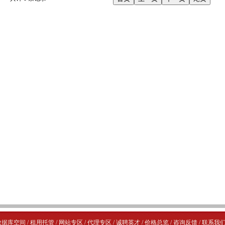
数据库空间
/
租用托管
/
网站专区
/
代理专区
/
诚聘英才
/
价格总览
/
咨询反馈
/
联系我