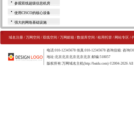
参观双线超级信息机房
使用CISCO的核心设备
强大的网络基础设施
域名注册
/
万网空间
/
双线空间
/
万网邮箱
/
数据库空间
/
租用托管
/
网站专区
/
电话:010-12345678 传真:010-12345678 咨询信箱: 咨询OI
地址:北京北京北京北京北京 邮编:518057
版权所有:万网域名主机(http://baidu.com) ©2004-2026 All Ri