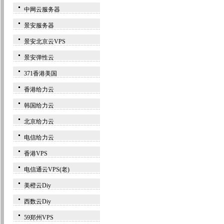
中网云服务器
景安服务器
景安北京云VPS
景安弹性云
371香港美国
香港给力云
韩国给力云
北京给力云
电信给力云
香港VPS
电信通云VPS(老)
美橙云Diy
西数云Diy
59郑州VPS