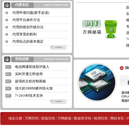
代理专区
代理申请问题(新手必读)
代理平台操作方法
代理的级别升级办法
代理享受的权利
代理站点的基本规定
空间优势
电信网通双线双IP接入
实时开通立即使用
超强的主机控制面板
强大的1000M硬件防火墙
7×24小时技术支持
域名注册
/
万网空间
/
双线空间
/
万网邮箱
/
数据库空间
/
租用托管
/
网站专区
/